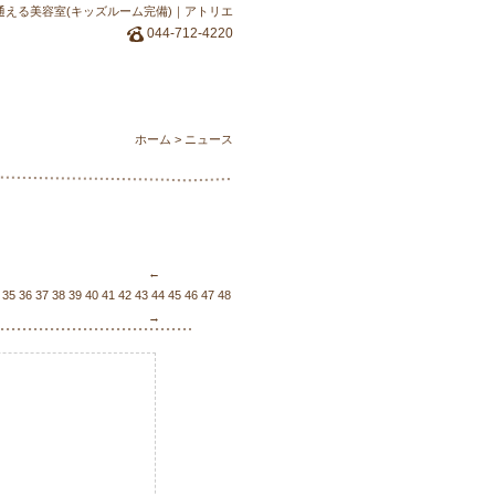
通える美容室(キッズルーム完備)｜アトリエ
044-712-4220
ホーム
>
ニュース
←
35
36
37
38
39
40
41
42
43
44
45
46
47
48
49
50
51
52
53
54
55
56
57
58
59
60
61
62
63
6
→