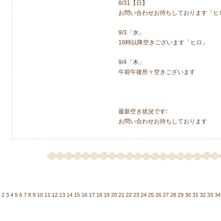
8/31【日】
お問い合わせお待ちしております「ヒ
9/3「水」
16時以降空きございます「ヒロ」
9/4「木」
午前午後所々空きございます
最新空き状況です❕
お問い合わせお待ちしております
2
3
4
5
6
7
8
9
10
11
12
13
14
15
16
17
18
19
20
21
22
23
24
25
26
27
28
29
30
31
32
33
34