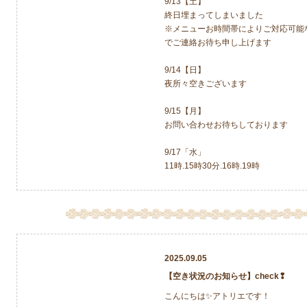
9/13【土】
終日埋まってしまいました
※メニューお時間帯によりご対応可能
でご連絡お待ち申し上げます
9/14【日】
夜所々空きございます
9/15【月】
お問い合わせお待ちしております
9/17「水」
11時.15時30分.16時.19時
2025.09.05
【空き状況のお知らせ】check❢
こんにちは✨アトリエです！