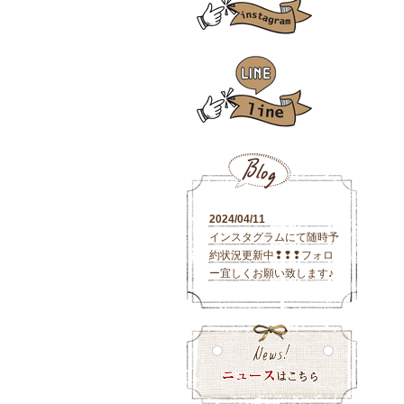
2024/04/11
インスタグラムにて随時予
約状況更新中❢❢❢フォロ
ー宜しくお願い致します♪