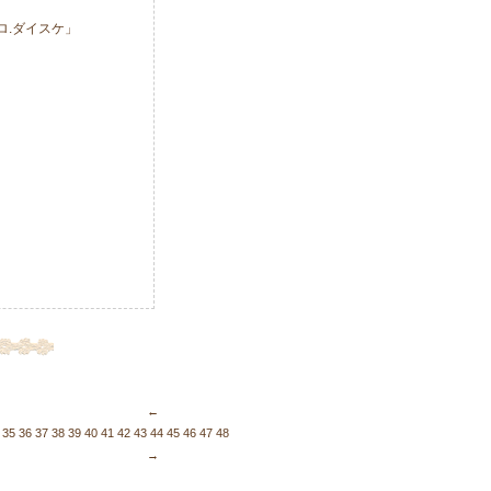
ロ.ダイスケ」
←
35
36
37
38
39
40
41
42
43
44
45
46
47
48
49
50
51
52
53
54
55
56
57
58
59
60
61
62
63
6
→