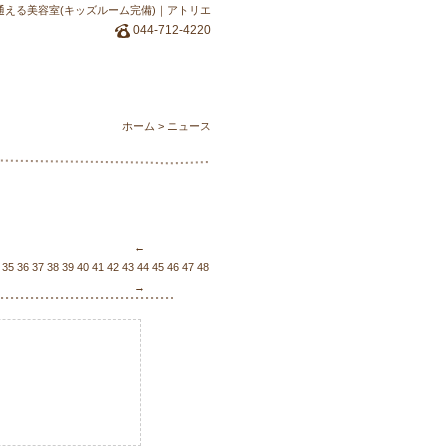
通える美容室(キッズルーム完備)｜アトリエ
044-712-4220
ホーム
>
ニュース
←
35
36
37
38
39
40
41
42
43
44
45
46
47
48
49
50
51
52
53
54
55
56
57
58
59
60
61
62
63
6
→