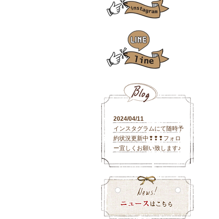
2024/04/11
インスタグラムにて随時予
約状況更新中❢❢❢フォロ
ー宜しくお願い致します♪