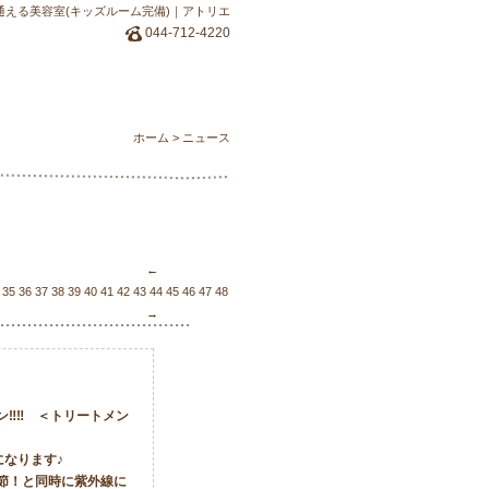
通える美容室(キッズルーム完備)｜アトリエ
044-712-4220
ホーム
>
ニュース
←
35
36
37
38
39
40
41
42
43
44
45
46
47
48
49
50
51
52
53
54
55
56
57
58
59
60
61
62
63
6
→
ン‼‼ ＜トリートメン
になります♪
節！と同時に紫外線に