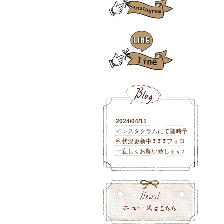
2024/04/11
インスタグラムにて随時予
約状況更新中❢❢❢フォロ
ー宜しくお願い致します♪