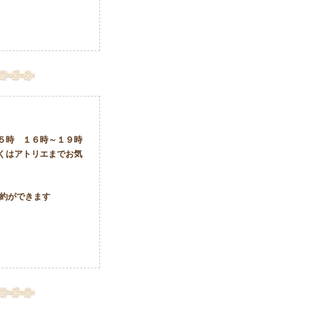
５時 １６時～１９時
くはアトリエまでお気
予約ができます